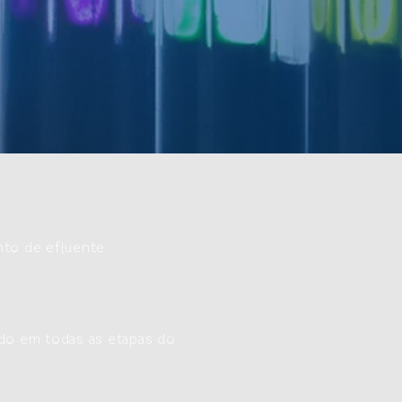
to de efluente.
do em todas as etapas do