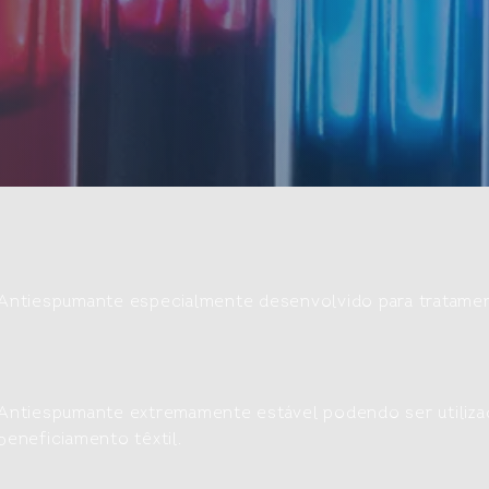
Antiespumante especialmente desenvolvido para tratamen
Antiespumante extremamente estável podendo ser utiliza
beneficiamento têxtil.