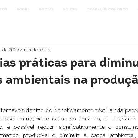
TOS
SOBRE
SOCIAL
EQUIPE
TRABALHE CONOSCO
. de 2025
3 min de leitura
ias práticas para diminu
 ambientais na produç
tentáveis dentro do beneficiamento têxtil ainda parec
esso complexo e caro. No entanto, a realidade da
, é possível reduzir significativamente o consumo
rmance produtiva e diminuir a carga ambiental,