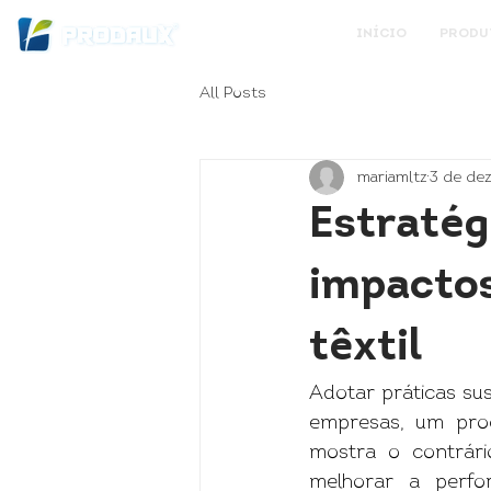
INÍCIO
PRODU
All Posts
mariamltz
3 de dez
Estratég
impactos
têxtil
Adotar práticas sus
empresas, um proc
mostra o contrário
melhorar a perfo