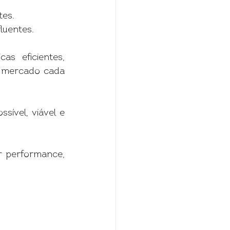
tes.
luentes.
s eficientes, 
m mercado cada 
ível, viável e 
 performance, 