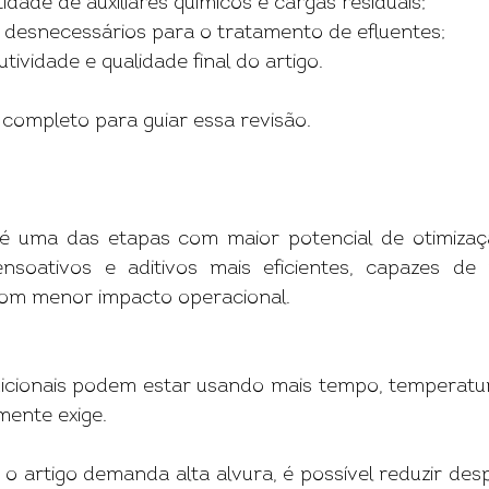
idade de auxiliares químicos e cargas residuais;
s desnecessários para o tratamento de efluentes;
ividade e qualidade final do artigo.
t completo para guiar essa revisão.
 uma das etapas com maior potencial de otimização
nsoativos e aditivos mais eficientes, capazes de p
 com menor impacto operacional.
icionais podem estar usando mais tempo, temperatur
lmente exige.
 artigo demanda alta alvura, é possível reduzir de