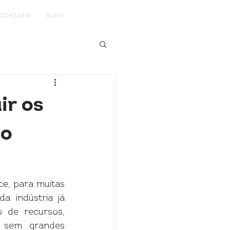
CONTATO
BLOG
ir os
ão
e, para muitas 
 indústria já 
 de recursos, 
 sem grandes 